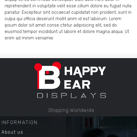
reprehenderit in voluptate velit esse cillum dolore eu fugiat nulla
pariatur. Excepteur sint occaecat cupidatat non proident, sunt in
culpa qui officia deserunt mollit anim id est laborum. Lorem
ipsum dolor sit amet conse ctetur adipisicing elit, sed do
eiusmod tempor incididunt ut labore et dolore magna aliqua. Ut
enim ad minim veniamю
Shipping Worldwide
INFORMATION
About us